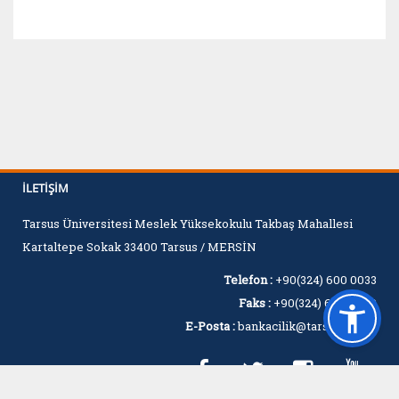
İLETIŞIM
Tarsus Üniversitesi Meslek Yüksekokulu Takbaş Mahallesi
Kartaltepe Sokak 33400 Tarsus / MERSİN
Telefon :
+90(324) 600 0033
Faks :
+90(324) 600 0060
E-Posta :
bankacilik@tarsus.edu.tr