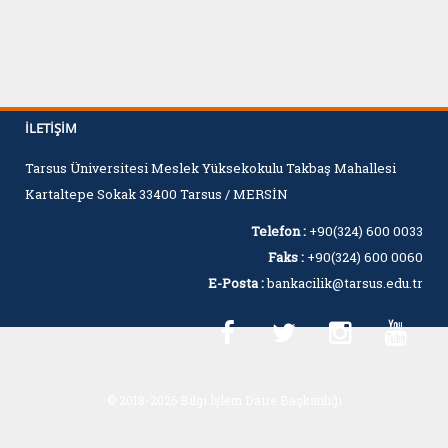
İLETIŞIM
Tarsus Üniversitesi Meslek Yüksekokulu Takbaş Mahallesi
Kartaltepe Sokak 33400 Tarsus / MERSİN
Telefon :
+90(324) 600 0033
Faks :
+90(324) 600 0060
E-Posta :
bankacilik@tarsus.edu.tr
© 2018-2026 Bilgi İşlem Daire Başkanlığı