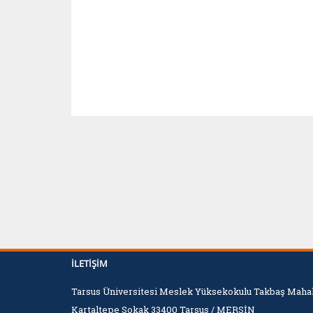
İLETIŞIM
Tarsus Üniversitesi Meslek Yüksekokulu Takbaş Mahal
Kartaltepe Sokak 33400 Tarsus / MERSİN