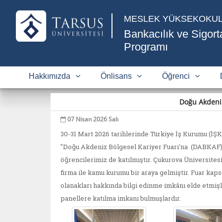
MESLEK YÜKSEKOKU
Bankacılık ve Sigorta
Programı
Hakkımızda
Önlisans
Öğrenci
Doğu Akdeniz
07 Nisan 2026 Salı
30-31 Mart 2026 tarihlerinde Türkiye İş Kurumu (İ
"Doğu Akdeniz Bölgesel Kariyer Fuarı'na (DABKAF)"
öğrencilerimiz de katılmıştır. Çukurova Üniversites
firma ile kamu kurumu bir araya gelmiştir. Fuar kaps
olanakları hakkında bilgi edinme imkânı elde etmişle
panellere katılma imkanı bulmuşlardır.