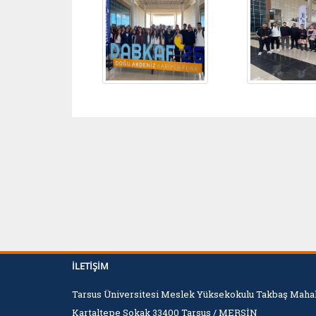
İLETIŞIM
Tarsus Üniversitesi Meslek Yüksekokulu Takbaş Mahal
Kartaltepe Sokak 33400 Tarsus / MERSİN