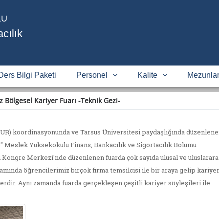
LU
cılık
Ders Bilgi Paketi
Personel
Kalite
Mezunlar
 Bölgesel Kariyer Fuarı -Teknik Gezi-
ŞKUR) koordinasyonunda ve Tarsus Üniversitesi paydaşlığında düzenlen
 Meslek Yüksekokulu Finans, Bankacılık ve Sigortacılık Bölümü
i Kongre Merkezi'nde düzenlenen fuarda çok sayıda ulusal ve uluslarara
amında öğrencilerimiz birçok firma temsilcisi ile bir araya gelip kariye
rdir. Aynı zamanda fuarda gerçekleşen çeşitli kariyer söyleşileri ile