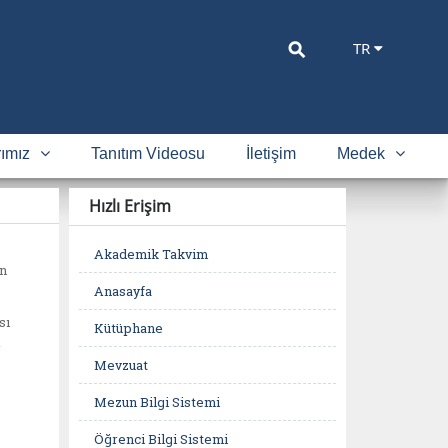
⚲
TR
ımız
Tanıtım Videosu
İletişim
Medek
Hızlı Erişim
Akademik Takvim
en
Anasayfa
sı
Kütüphane
r
Mevzuat
Mezun Bilgi Sistemi
Öğrenci Bilgi Sistemi